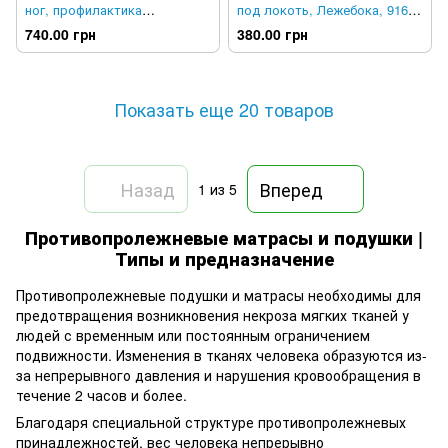
ног, профилактика
под локоть, Лежебока, 9160,
пролежней, Лежебока, LBK-
LBK-89
740.00 грн
380.00 грн
88
Показать еще 20 товаров
Назад
Вперед
1
из 5
Противопролежневые матрасы и подушки |
Типы и предназначение
Противопролежневые подушки и матрасы необходимы для
предотвращения возникновения некроза мягких тканей у
людей с временным или постоянным ограничением
подвижности. Изменения в тканях человека образуются из-
за непрерывного давления и нарушения кровообращения в
течение 2 часов и более.
Благодаря специальной структуре противопролежневых
принадлежностей, вес человека непрерывно