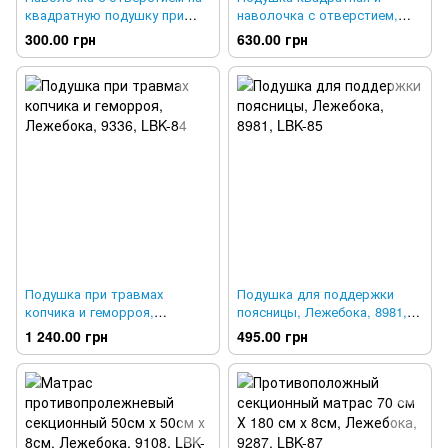
квадратную подушку при
наволочка с отверстием,
геморрое, Лежебока, 10626,
Лежебока, 9422, LBK-83
300.00 грн
630.00 грн
LBK-82
Подушка при травмах
Подушка для поддержки
копчика и геморроя,
поясницы, Лежебока, 8981,
Лежебока, 9336, LBK-84
LBK-85
1 240.00 грн
495.00 грн