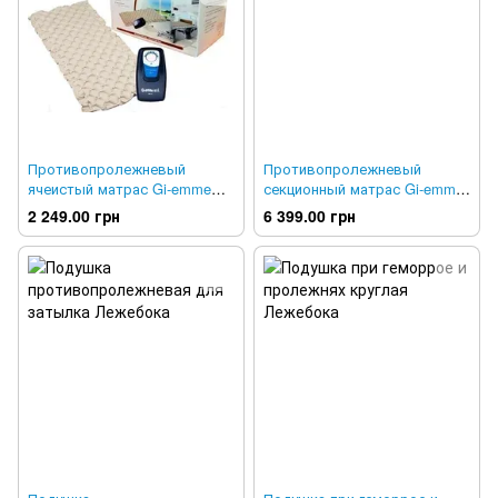
Противопролежневый
Противопролежневый
ячеистый матрас Gi-emme
секционный матрас Gi-emme
CODICE 5 GMA.5 + GM3300/T
TKS2012B
2 249.00 грн
6 399.00 грн