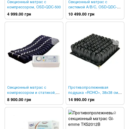
Секционный матрас с
Секционный матрас с
компрессором, OSD-QDC-500
системой A/B/C, OSD-QDC-
501B
4 999.00 грн
10 499.00 грн
Секционный матрас с
Противопролежневая
компрессором и статикой,
подушка «ROHO», 38x38 см,
OSD-QDC-505
высокого профиля RO-1R-C
8 900.00 грн
14 990.00 грн