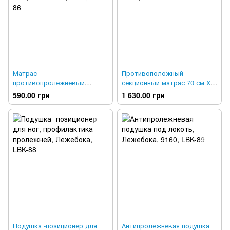
Матрас
Противоположный
противопролежневый
секционный матрас 70 см Х
секционный 50см х 50см х
180 см х 8см, Лежебока,
590.00 грн
1 630.00 грн
8см, Лежебока, 9108, LBK-86
9287, LBK-87
Подушка -позиционер для
Антипролежневая подушка