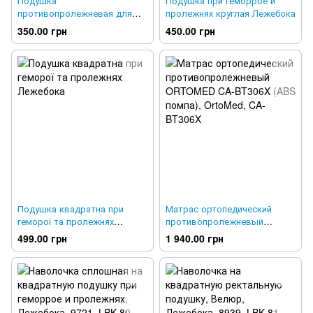
Подушка
Подушка при геморрое и
противопролежневая для
пролежнях круглая Лежебока
затылка Лежебока
350.00 грн
450.00 грн
Подушка квадратна при
Матрас ортопедический
геморої та пролежнях
противопролежневый
Лежебока
ORTOMED CA-BT306X (ABS
499.00 грн
1 940.00 грн
помпа), OrtoMed, CA-BT306X