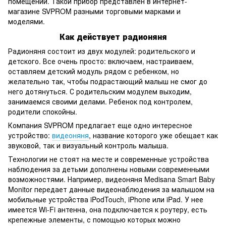
помещении. Такой прибор представлен в интернет-
магазине SVPROM разными торговыми марками и
моделями.
Как действует радионяня
Радионяня состоит из двух модулей: родительского и
детского. Все очень просто: включаем, настраиваем,
оставляем детский модуль рядом с ребенком, но
желательно так, чтобы подрастающий малыш не смог до
него дотянуться. С родительским модулем выходим,
занимаемся своими делами. Ребенок под контролем,
родители спокойны.
Компания SVPROM предлагает еще одно интересное
устройство:
видеоняня
, название которого уже обещает как
звуковой, так и визуальный контроль малыша.
Технологии не стоят на месте и современные устройства
наблюдения за детьми дополнены новыми современными
возможностями. Например, видеоняня Medisana Smart Baby
Monitor передает данные видеонаблюдения за малышом на
мобильные устройства iPodTouch, iPhone или iPad. У нее
имеется Wi-Fi антенна, она подключается к роутеру, есть
крепежные элементы, с помощью которых можно