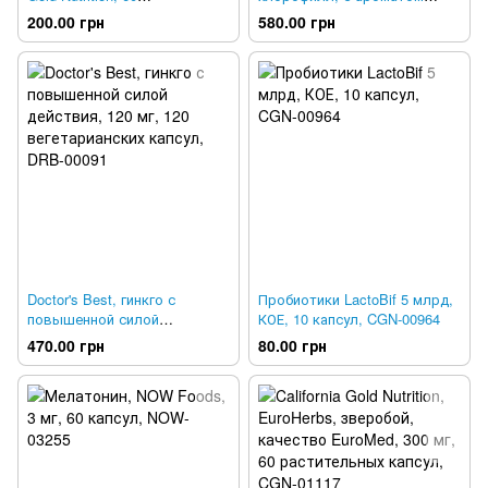
растительных капсул, CGN-
мяты, Nature's Way, 480 мл,
200.00 грн
580.00 грн
01905
NWY-03501
Doctor's Best, гинкго с
Пробиотики LactoBif 5 млрд,
повышенной силой
КОЕ, 10 капсул, CGN-00964
действия, 120 мг, 120
470.00 грн
80.00 грн
вегетарианских капсул, DRB-
00091