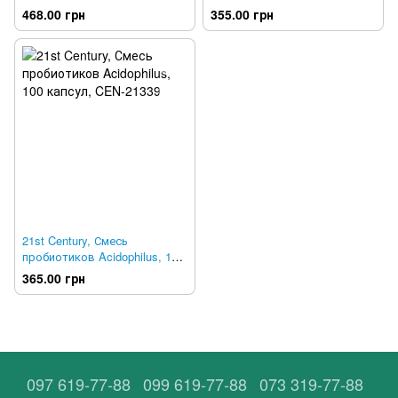
таблеток, NOW-02698
растительных капсул, NOW-
468.00 грн
355.00 грн
04738
21st Century, Смесь
пробиотиков Acidophilus, 100
капсул, CEN-21339
365.00 грн
097 619-77-88
099 619-77-88
073 319-77-88