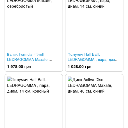
Валик Formula Fit-roll
Полумяч Half BallL
LEDRAGOMMA Maxafe,
LEDRAGOMMA , пара, диам.
серебристый
14 см, синий
1 978.00 грн
1 028.00 грн