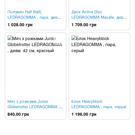
Полумяч Half BallL
Диск Activa Disc
LEDRAGOMMA , пара, диам.
LEDRAGOMMA Maxafe, диам.
14 см, красный
40 см, синий
1 028.00 грн
1 709.00 грн
Мяч з рожками Junior
Блок Heavyblock
Globetrotter LEDRAGOMMA ,
LEDRAGOMMA , пара, серый
диам. 42 см, красный
840.00 грн
1 196.00 грн