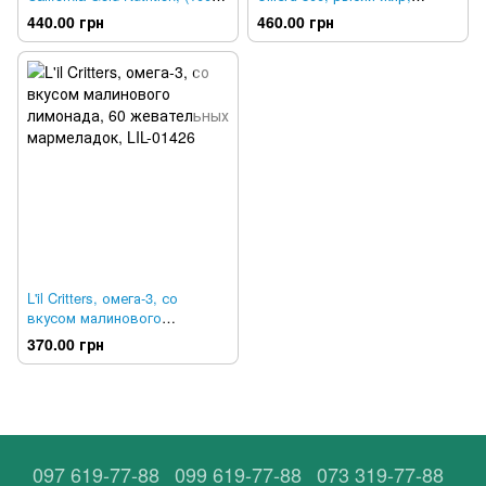
капусл), MLI-00952
California Gold Nutrition, 30
440.00 грн
460.00 грн
капсул, CGN-01251
L'il Critters, омега-3, со
вкусом малинового
лимонада, 60 жевательных
370.00 грн
мармеладок, LIL-01426
097 619-77-88
099 619-77-88
073 319-77-88