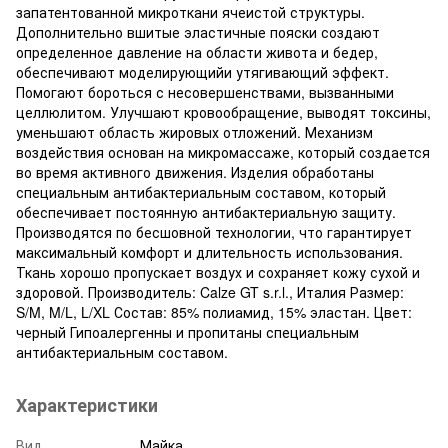
запатентованной микроткани ячеистой структуры.
Дополнительно вшитые эластичные пояски создают
определенное давление на области живота и бедер,
обеспечивают моделирующийи утягивающий эффект.
Помогают бороться с несовершенствами, вызванными
целлюлитом. Улучшают кровообращение, выводят токсины,
уменьшают область жировых отложений. Механизм
воздействия основан на микромассаже, который создается
во время активного движения. Изделия обработаны
специальным антибактериальным составом, который
обеспечивает постоянную антибактериальную защиту.
Производятся по бесшовной технологии, что гарантирует
максимальный комфорт и длительность использования.
Ткань хорошо пропускает воздух и сохраняет кожу сухой и
здоровой. Производитель: Calze GT s.r.l., Италия Размер:
S/M, M/L, L/XL Состав: 85% полиамид, 15% эластан. Цвет:
черный Гипоалергенны и пропитаны специальным
антибактериальным составом.
Характеристики
Вид
Майка