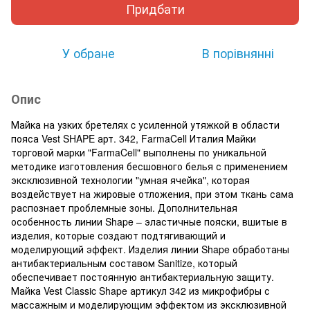
Придбати
У обране
В порівнянні
Опис
Майка на узких бретелях c усиленной утяжкой в области
пояса Vest SHAPE арт. 342, FarmaCell Италия Майки
торговой марки "FarmaCell" выполнены по уникальной
методике изготовления бесшовного белья с применением
эксклюзивной технологии "умная ячейка", которая
воздействует на жировые отложения, при этом ткань сама
распознает проблемные зоны. Дополнительная
особенность линии Shape – эластичные пояски, вшитые в
изделия, которые создают подтягивающий и
моделирующий эффект. Изделия линии Shape обработаны
антибактериальным составом Sanitize, который
обеспечивает постоянную антибактериальную защиту.
Майка Vest Classic Shape артикул 342 из микрофибры с
массажным и моделирующим эффектом из эксклюзивной