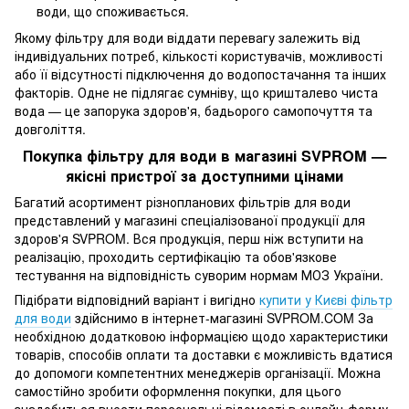
води, що споживається.
Якому фільтру для води віддати перевагу залежить від
індивідуальних потреб, кількості користувачів, можливості
або її відсутності підключення до водопостачання та інших
факторів. Одне не підлягає сумніву, що кришталево чиста
вода — це запорука здоров'я, бадьорого самопочуття та
довголіття.
Покупка фільтру для води в магазині SVPROM —
якісні пристрої за доступними цінами
Багатий асортимент різнопланових фільтрів для води
представлений у магазині спеціалізованої продукції для
здоров'я SVPROM. Вся продукція, перш ніж вступити на
реалізацію, проходить сертифікацію та обов'язкове
тестування на відповідність суворим нормам МОЗ України.
Підібрати відповідний варіант і вигідно
купити у Києві фільтр
для води
здійснимо в інтернет-магазині SVPROM.COM За
необхідною додатковою інформацією щодо характеристики
товарів, способів оплати та доставки є можливість вдатися
до допомоги компетентних менеджерів організації. Можна
самостійно зробити оформлення покупки, для цього