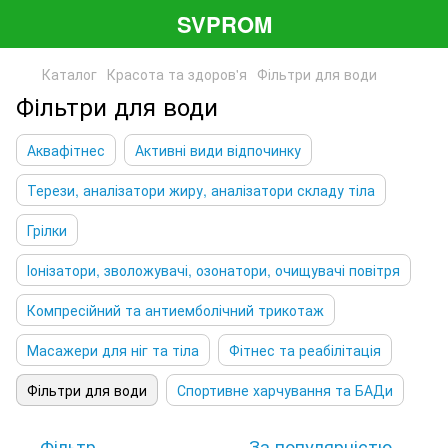
SVPROM
Каталог
Красота та здоров'я
Фільтри для води
Фільтри для води
Аквафітнес
Активні види відпочинку
Терези, аналізатори жиру, аналізатори складу тіла
Грілки
Іонізатори, зволожувачі, озонатори, очищувачі повітря
Компресійний та антиемболічний трикотаж
Масажери для ніг та тіла
Фітнес та реабілітація
Фільтри для води
Спортивне харчування та БАДи
Фільтр
За популярністю