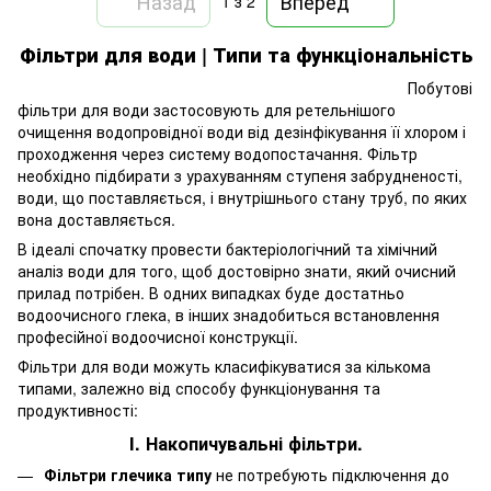
Назад
Вперед
1
з 2
Фільтри для води | Типи та функціональність
Побутові
фільтри для води застосовують для ретельнішого
очищення водопровідної води від дезінфікування її хлором і
проходження через систему водопостачання. Фільтр
необхідно підбирати з урахуванням ступеня забрудненості,
води, що поставляється, і внутрішнього стану труб, по яких
вона доставляється.
В ідеалі спочатку провести бактеріологічний та хімічний
аналіз води для того, щоб достовірно знати, який очисний
прилад потрібен. В одних випадках буде достатньо
водоочисного глека, в інших знадобиться встановлення
професійної водоочисної конструкції.
Фільтри для води можуть класифікуватися за кількома
типами, залежно від способу функціонування та
продуктивності:
I. Накопичувальні фільтри.
Фільтри глечика типу
не потребують підключення до