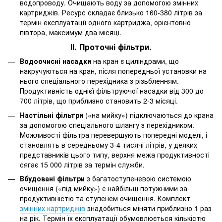
водопроводу. Очищають воду за допомогою змінних
картриджів. Ресурс складає близько 160-380 літрів за
термін експлуатації одного картриджа, орієнтовно
півтора, максимум два місяці.
ІІ. Проточні фільтри.
Водоочисні насадки
на кран є циліндрами, що
накручуються на кран, після попередньої установки на
нього спеціального перехідника з різьбленням.
Продуктивність однієї фільтруючої насадки від 300 до
700 літрів, що приблизно становить 2-3 місяці.
Настільні фільтри
(«на мийку») підключаються до крана
за допомогою спеціального шлангу з перехідником.
Можливості фільтра перевершують попередні моделі, і
становлять в середньому 3-4 тисячі літрів, у деяких
представників цього типу, верхня межа продуктивності
сягає 15 000 літрів за термін служби.
Вбудовані фільтри
з багатоступеневою системою
очищення («під мийку») є найбільш потужними за
продуктивністю та ступенем очищення. Комплект
змінних картриджів
знадобиться міняти приблизно 1 раз
на рік. Термін їх експлуатації обумовлюється кількістю