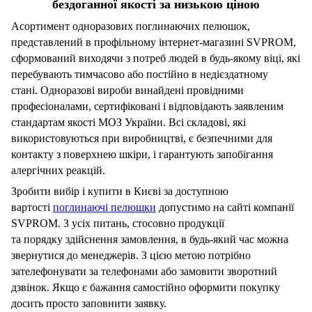
бездоганної якості за низькою ціною
Асортимент одноразових поглинаючих пелюшок,
представлений в профільному інтернет-магазині SVPROM,
сформований виходячи з потреб людей в будь-якому віці, які
перебувають тимчасово або постійно в недієздатному
стані.
Одноразові вироби винайдені провідними
професіоналами, сертифіковані і відповідають заявленим
стандартам якості МОЗ України.
Всі складові, які
використовуються при виробництві, є безпечними для
контакту з поверхнею шкіри, і гарантують запобігання
алергічних реакцій.
Зробити вибір і купити в Києві за доступною
вартості
поглинаючі пелюшки
допустимо на сайті компанії
SVPROM.
З усіх питань, стосовно продукції
та
порядку
здійснення
замовлення, в будь-який час можна
звернутися до менеджерів.
З цією метою потрібно
зателефонувати за телефонами або замовити зворотний
дзвінок.
Якщо є бажання самостійно оформити покупку
досить просто заповнити заявку.