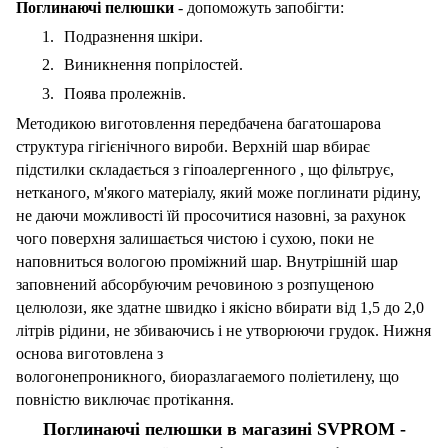
Поглинаючі пелюшки
- допоможуть запобігти:
Подразнення шкіри.
Виникнення попрілостей.
Поява пролежнів.
Методикою виготовлення передбачена багатошарова
структура гігієнічного вироби.
Верхній шар вбирає
підстилки складається з
гіпоалергенного
, що фільтрує,
нетканого, м'якого матеріалу, який може поглинати рідину,
не даючи можливості їй просочитися назовні, за рахунок
чого поверхня залишається чистою і сухою, поки не
наповниться вологою проміжний шар.
Внутрішній шар
заповнений абсорбуючим речовиною з розпущеною
целюлози, яке здатне швидко і якісно вбирати від 1,5 до 2,0
літрів рідини, не збиваючись і не утворюючи грудок.
Нижня
основа виготовлена з
вологонепроникного,
биоразлагаемого
поліетилену, що
повністю виключає протікання.
Поглинаючі пелюшки в магазині SVPROM -