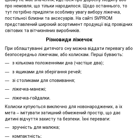
про немовля, що тільки народилося. Щодо останнього, то
тут потрібно приділяти особливу увагу вибору ліжечка,
постільної білизни та аксесуарів. На сайті SVPROM
представлений широкий асортимент продукції від провідних
світових та вітчизняних виробників.
Різновиди ліжечок
При облаштуванні дитячого сну можна віддати перевагу або
безпосередньо ліжечкам, або колискам. Перші бувають:
з кількома положеннями дна (частіше два);
з ящиками для зберігання речей;
зі столиками для сповивання;
ліжечка-манежі;
ліжечка-гойдалки.
Колиски купуються виключно для новонароджених, а їх
мета – імітувати затишний обмежений простір, що дає
дитині відчуття захисту та безпеки. Їхні переваги:
зручність для малюка;
компактність;