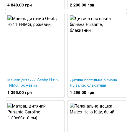
дерево
4 848.00 грн
2 208.00 грн
Манеж дитячий Geoby H311-
Дитяча постільна білизна
H4MG, рожевий
Pulsante, блакитний
1 395.00 грн
1 296.00 грн