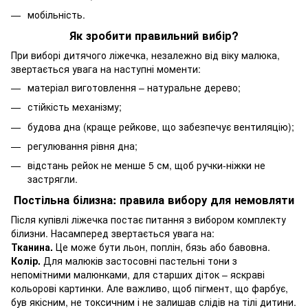
мобільність.
Як зробити правильний вибір?
При виборі дитячого ліжечка, незалежно від віку малюка,
звертається увага на наступні моменти:
матеріал виготовлення – натуральне дерево;
стійкість механізму;
будова дна (краще рейкове, що забезпечує вентиляцію);
регулювання рівня дна;
відстань рейок не менше 5 см, щоб ручки-ніжки не
застрягли.
Постільна білизна: правила вибору для немовляти
Після купівлі ліжечка постає питання з вибором комплекту
білизни. Насамперед звертається увага на:
Тканина.
Це може бути льон, поплін, бязь або бавовна.
Колір.
Для малюків застосовні пастельні тони з
непомітними малюнками, для старших діток – яскраві
кольорові картинки. Але важливо, щоб пігмент, що фарбує,
був якісним, не токсичним і не залишав слідів на тілі дитини.