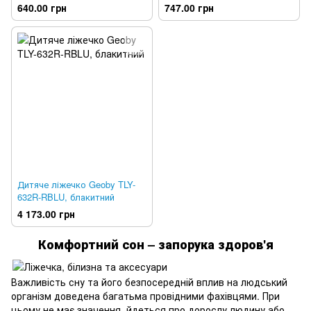
зелений
640.00 грн
747.00 грн
Дитяче ліжечко Geoby TLY-
632R-RBLU, блакитний
4 173.00 грн
Комфортний сон – запорука здоров'я
Важливість сну та його безпосередній вплив на людський
організм доведена багатьма провідними фахівцями. При
цьому не має значення, йдеться про дорослу людину або