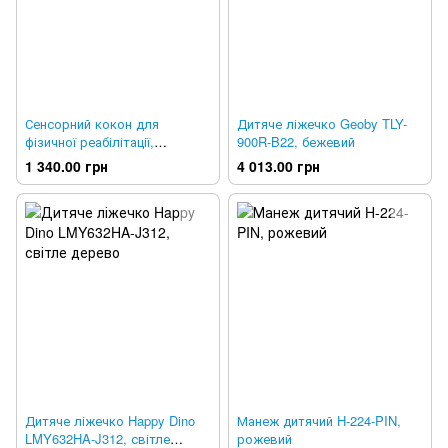
Сенсорний кокон для
Дитяче ліжечко Geoby TLY-
фізичної реабілітації,
900R-B22, бежевий
Лежебока, 9825, LBK-27
1 340.00 грн
4 013.00 грн
Дитяче ліжечко Happy Dino
Манеж дитячий H-224-PIN,
LMY632HA-J312, світле
рожевий