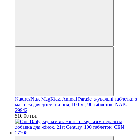
NaturesPlus, MagKidz, Animal Parade, жувальні таблетки з
магнієм для дітей, вишня, 100 мг, 90 таблеток, NAP-
29942
510.00 грн