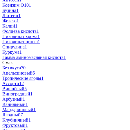
Коэнзим Q10
1
Бузина
1
Лютеин
1
Железо
1
Калий
1
Фолиева кислота
1
Пиколинат хрома
1
Пиколинат цинка
1
Спирулина
1
Куркума
1
Гамма-аминомасляная кислота
1
Смак
Без вкуса
70
Апельсиновый
6
Тропические ягоды
1
Ассорти
12
Вишнёвый
5
Виноградный
1
Арбузный
1
Ванильный
1
Мандариновый
1
Ягодный
7
Клубничный
1
Фруктовый
1