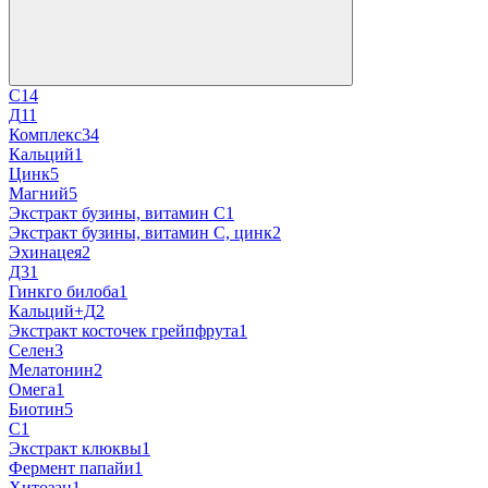
С
14
Д
11
Комплекс
34
Кальций
1
Цинк
5
Магний
5
Экстракт бузины, витамин С
1
Экстракт бузины, витамин С, цинк
2
Эхинацея
2
Д3
1
Гинкго билоба
1
Кальций+Д
2
Экстракт косточек грейпфрута
1
Селен
3
Мелатонин
2
Омега
1
Биотин
5
C
1
Экстракт клюквы
1
Фермент папайи
1
Хитозан
1