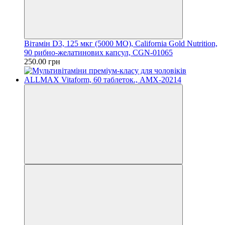
Вітамін D3, 125 мкг (5000 МО), California Gold Nutrition,
90 рибно-желатинових капсул, CGN-01065
250.00 грн