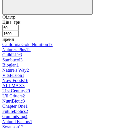
Фільтр
Ціна, грн
Бренд
California Gold Nutrition
17
Nature's Plus
12
ChildLife
3
Sambucol
3
Bioglan
1
Nature's Way
2
VitaFusion
1
Now Foods
16
ALLMAX
3
21st Century
29
L'il Critters
2
NutriBiotic
3
Chapter One
1
Futurebiotics
2
GummiKing
4
Natural Factors
1
Swanson
12