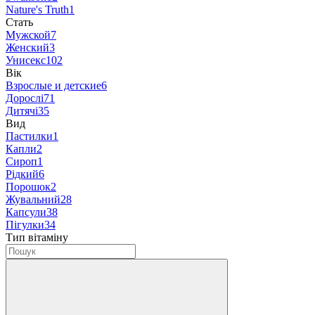
Nature's Truth
1
Стать
Мужской
7
Женский
3
Унисекс
102
Вік
Взрослые и детские
6
Дорослі
71
Дитячі
35
Вид
Пастилки
1
Капли
2
Сироп
1
Рідкий
6
Порошок
2
Жувальний
28
Капсули
38
Пігулки
34
Тип вітаміну