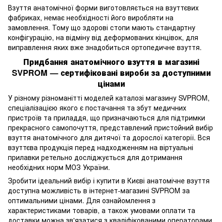
Взуття анатомічної форми виготовляється на взуттєвих
фабриках, немає необхідності його виробляти на
замовлення. Тому що здорові стопи мають стандартну
конфігурацію, на відміну від деформованих кінцівок, для
виправлення яких вже знадобиться ортопедичне взуття.
Придбання анатомічного взуття в магазині
SVPROM — сертифіковані вироби за доступними
цінами
У різному різноманітті моделей каталозі магазину SVPROM,
спеціалізацією якого є постачання та збут медичних
пристроїв та приладдя, що призначаються для підтримки
прекрасного самопочуття, представлений пристойний вибір
взуття анатомічного для дитячої та дорослої категорії. Вся
взуттєва продукція перед надходженням на віртуальні
прилавки ретельно досліджується для дотримання
необхідних норм МОЗ України.
Зробити ідеальний вибір і купити в Києві анатомічне взуття
доступна можливість в інтернет-магазині SVPROM за
оптимальними цінами. Для ознайомлення з
характеристиками товарів, а також умовами оплати та
доставки можна зв'язатися з кваліфікованими операторами