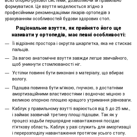
формуватися. Це взуття моделюється згідно з
професійними рекомендаціями лікарів-ортопедів з
урахуванням особливостей будови здорових стоп.
Раціональне взуття, як прийнято його ще
називати у ортопедів, має певні особливості:
Її відрізняє простора і округла шкарпетка, яка не стискає
пальців.
За вагою анатомічне взуття завжди легше звичайного,
щоб уникнути стомлюваності ніг.
Устілки повинні бути виконані з матеріалу, що вбирає
вологу.
Підошва повинна бути м'якою, гнучкою, з достатніми
амортизаційними властивостями і водночас міцною з
великою опорною площею кращого утримання рівноваги.
Каблук у правильному взутті варіюється від 5 до 25 мм.,
і займає зазвичай третину площі підошви. Так як у
процесі ходьби першорядне навантаження посідає
п'яткову область. Каблук у разі служить для амортизації
і перерозподілу навантаження протягом усього стопу.