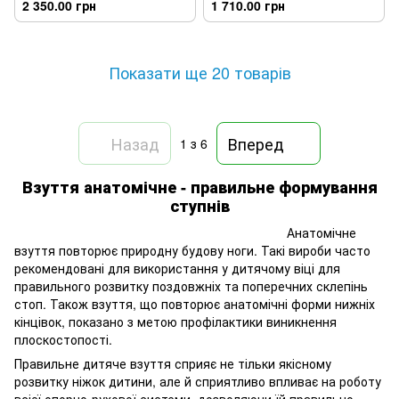
2 350.00 грн
1 710.00 грн
Показати ще 20 товарів
Назад
Вперед
1
з 6
Взуття анатомічне - правильне формування
ступнів
Анатомічне
взуття повторює природну будову ноги. Такі вироби часто
рекомендовані для використання у дитячому віці для
правильного розвитку поздовжніх та поперечних склепінь
стоп. Також взуття, що повторює анатомічні форми нижніх
кінцівок, показано з метою профілактики виникнення
плоскостопості.
Правильне дитяче взуття сприяє не тільки якісному
розвитку ніжок дитини, але й сприятливо впливає на роботу
всієї опорно-рухової системи, дозволяючи їй правильно