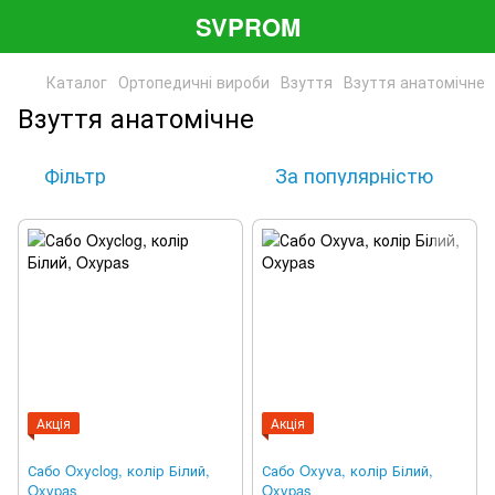
SVPROM
Каталог
Ортопедичні вироби
Взуття
Взуття анатомічне
Взуття анатомічне
Фільтр
За популярністю
Акція
Акція
Сабо Oxyclog, колір Білий,
Сабо Oxyva, колір Білий,
Oxypas
Oxypas