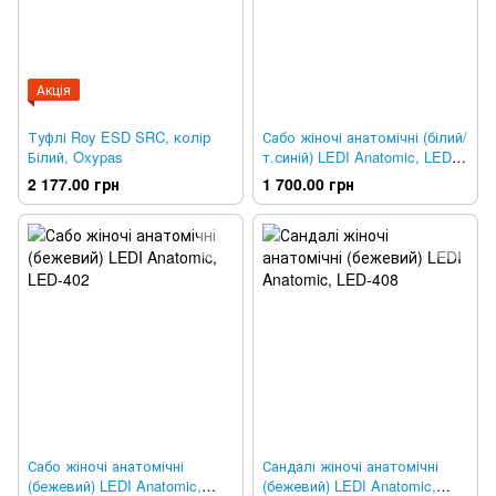
Акція
Туфлі Roy ESD SRC, колір
Сабо жіночі анатомічні (білий/
Білий, Oxypas
т.синій) LEDI Anatomic, LED-
311
2 177.00 грн
1 700.00 грн
Сабо жіночі анатомічні
Сандалі жіночі анатомічні
(бежевий) LEDI Anatomic,
(бежевий) LEDI Anatomic,