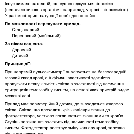
Існує чимало патологій, що супроводжуються гіпоксією
(нестачею кисню в організмі, наприклад, у крові – гіпоксемією).
У разі моніторинг сатурації необхідно постійно.
По можливості пересувати прилад:
Стаціонарний
Переносний (мобільний)
За віком пацієнта:
Дорослий
Дитячий
Принцип дії:
При непрямій пульсоксиметрії аналізується не безпосередній
газовий склад крові, а її фізичні властивості здатністю
пропускати певну кількість світла в залежності від насичення
еритроцитів гемоглобіну киснем, на основі яких пристрій видає
можливі дані.
Прилад має периферійний датчик, де знаходиться джерело
світла. Світло, що проходить крізь капіляри тканин до
фотодетектора, частково поглинається тканинами та кров'ю.
Ступінь поглинання залежить від насиченості гемоглобіну
киснем. Фотодетектор реєструє зміну кольору крові, залежно
від цього показника.