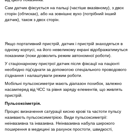
Сам датчик фіксується на пальці (частіше вказівному), з двох
сторін (обтискає), або на зовнішнє вухо (потрібний інший
датчик), також з двох сторін.
Якщо портативний пристрій, датчик і пристрій знаходяться в
одному корпусі, на його невеликому екрані відображатимуться
показники (поки дозволить режим автономної роботи).
У стаціонарному пристрої датчик після фіксації на пацієнті
необхідно під'єднати за допомогою спеціального проводового
з'єднання і налаштувати режим роботи.
Мобільні пульсоксиметри мають діапазон похибок, залежно
насамперед від ЧСС та рівня заряду елементів, що живлять
пристрій.
Пульсоксіметрія.
Процес визначення сатурації кисню крові та частоти пульсу
називають пульсоксиметрією. Види пульсоксиметрії:
неінвазивна та інвазивна. Неінвазивна набула широкого
поширення в медицині за рахунок простоти, швидкості,