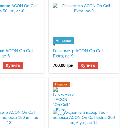
Новинки
ски ACON On Call
Глюкометр ACON On Call
, ac-6
Extra, ac-9
Купить
700.00 грн
Купить
Подарок