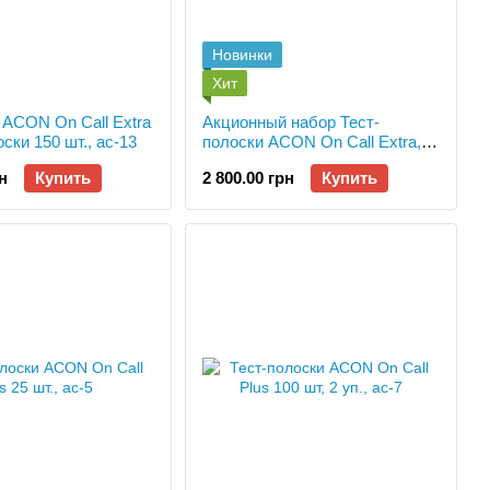
Новинки
Хит
ACON On Call Extra
Акционный набор Тест-
ски 150 шт., ac-13
полоски ACON On Call Extra,
300 шт, 6 уп., ac-14
н
Купить
2 800.00 грн
Купить