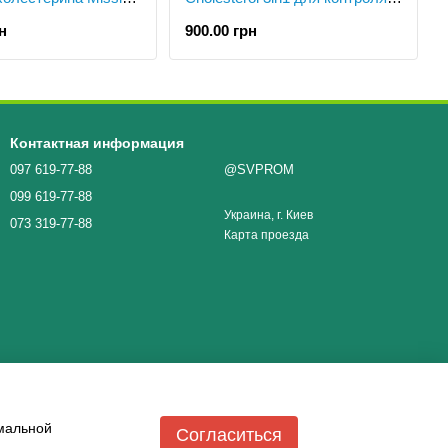
 Acon, Acon, ac-15
уровня холестерина,
н
900.00 грн
триглицеридов и
липопротеинов (5 шт), Acon,
ac-16
Контактная информация
097 619-77-88
@SVPROM
099 619-77-88
Украина, г. Киев
073 319-77-88
Карта проезда
имальной
Согласиться