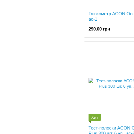
Глюкометр ACON On C
ac-1
290.00 грн
Хит
Тест-полоски ACON O
Plus 300 шт, 6 уп., ac-