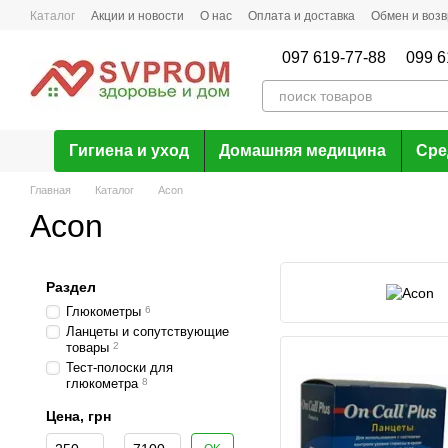
Перейти к основному контенту
Каталог
Акции и новости
О нас
Оплата и доставка
Обмен и возв
097 619-77-88
099 6
Гигиена и уход
Домашняя медицина
Сре
Главная
Каталог
Acon
Acon
Раздел
Глюкометры
6
Ланцеты и сопутствующие
товары
2
Тест-полоски для
глюкометра
8
Цена, грн
От Цена, грн
До Цена, грн