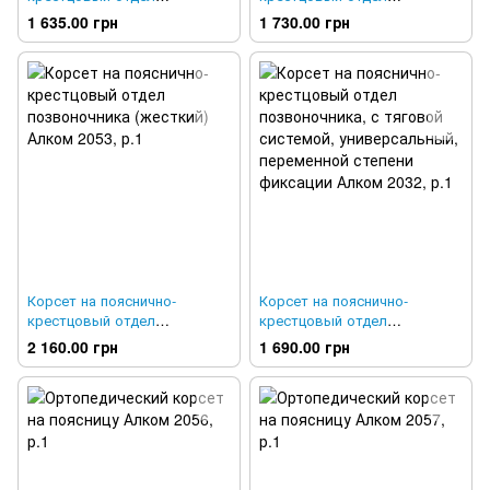
позвоночника Алком 2031,
позвоночника (усиленный)
1 635.00 грн
1 730.00 грн
р.1
Алком 2030, р.1
Корсет на пояснично-
Корсет на пояснично-
крестцовый отдел
крестцовый отдел
позвоночника (жесткий)
позвоночника, с тяговой
2 160.00 грн
1 690.00 грн
Алком 2053, р.1
системой, универсальный,
переменной степени
фиксации Алком 2032, р.1