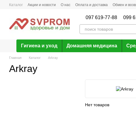
Перейти к основному контенту
Каталог
Акции и новости
О нас
Оплата и доставка
Обмен и возв
097 619-77-88
099 6
Гигиена и уход
Домашняя медицина
Сре
Главная
Каталог
Arkray
Arkray
Нет товаров