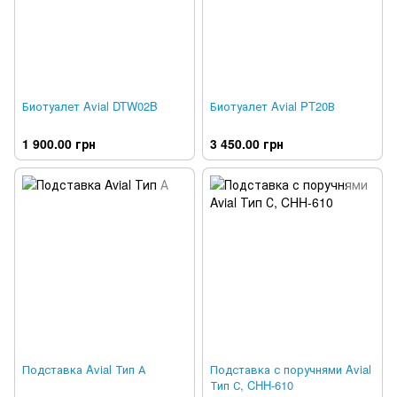
Биотуалет Avial DTW02B
Биотуалет Avial PT20В
1 900.00 грн
3 450.00 грн
Подставка Avial Тип А
Подставка с поручнями Avial
Тип С, CHH-610