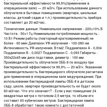
бактериальной эффективности 99,9%(применение в
операционном зале) — 20 мЗ/ч. При использовании данного
облучателя в бытовых помещениях (квартира, школьные
классы, детский садик и т.п.) производительность прибора
составляет до 20 м2/час.
Технические данные: Номинальное напряжение - 220±10% В
Частота - 50±1 Гц Номинальная потребляемая мощность -
10 Вт Режим работы (повторный-кратковременный) не
более - 60 мин Диапазон УФ-излучения - 100-280 нм
Интенсивность УФ-излучения, Вт/м2: Поддиапазон А - 0,004
Поддиапазон В - 0,0027 Поддиапазон С - 0,093 Габариты -
350х22х45 мм диск подставки, диаметр - 100 мм
Производительность облучателя ОББ-8 по воздуху при
бактериальной эффективности 99,9% — 20 мЗ/ч. Указанная
производительность бактерицидного облучателя расчитана
для применения в операционном зале медучреждения. При
использовании бактерицидной лампы ОББ-8 в детском
саду, школе, квартире производительность ее будет около
60 м3/час. Что это означает? - Если у вас помещение 24
квадратных метра с потолком 2,5 метра, то объем его
составит 60 кубических метров. Бактерицидная лампа
ОББ-8 обработает такую комнату с достаточной