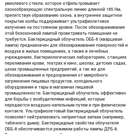
увиолевого стекла, которое отфильтровывает
озонообразующую спектральную линию длинной 185 Нм,
препятствуя образованию озона, а внутреннее защитное
покрытие колбы поддерживает ультрафиолетовое
излучение на постоянном уровне. После обеззараживания
этой безозоновой лампой проветривать помещение не
требуется. Бактерицидный облучатель ОББ-8 (кварцевая
лампа) предназначен для обеззараживания поверхностей и
воздуха в жилых помещениях, а также в лечебных
учреждениях, бактериологических лабораториях, станциях
переливания крови, театрах и кино, школах, детских садах,
цехах промышленных предприятий, а так же для
обеззараживания и предохранения от микробного
загрязнения пищевых продуктов, холодильного
оборудования и тары в магазинах пищевой
промышленности. Бактерицидный облучатель эффективен
для борьбы с возбудителями инфекций, которые
передаются воздушно-капельным путем и при физическом
контакте. Ультрафиолетовый бактерицидный облучатель
позволяет нейтрализовать неприятные запахи (например,
табачного дыма). Бактерицидные свойства облучателя
ОББ-8 обеспечиваются режимом работы лампы ДРБ-8.