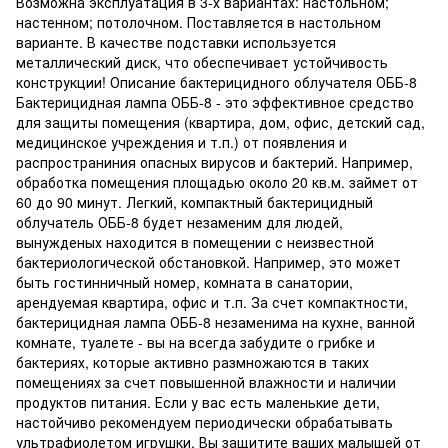
Возможна эксплуатация в 3-х вариантах: настольном;
настенном; потолочном. Поставляется в настольном
варианте. В качестве подставки используется
металлический диск, что обеспечивает устойчивость
конструкции! Описание бактерицидного облучателя ОББ-8
Бактерицидная лампа ОББ-8 - это эффективное средство
для защиты помещения (квартира, дом, офис, детский сад,
медицинское учреждения и т.п.) от появления и
распространиния опасных вирусов и бактерий. Например,
обработка помещения площадью около 20 кв.м. займет от
60 до 90 минут. Легкий, компактный бактерицидный
облучатель ОББ-8 будет незаменим для людей,
вынужденых находится в помещении с неизвестной
бактериологической обстановкой. Например, это может
быть гостинничный номер, комната в санатории,
арендуемая квартира, офис и т.п. За счет компактности,
бактерицидная лампа ОББ-8 незаменима на кухне, ванной
комнате, туалете - вы на всегда забудите о грибке и
бактериях, которые активно размножаются в таких
помещениях за счет повышенной влажности и наличии
продуктов питания. Если у вас есть маленькие дети,
настойчиво рекомендуем периодически обрабатывать
ультрафиолетом игрушки. Вы защитите ваших малышей от