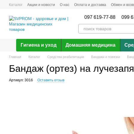
Перейти к основному контенту
Каталог
Акции и новости
О нас
Оплата и доставка
Обмен и возв
097 619-77-88
099 6
Гигиена и уход
Домашняя медицина
Сре
Главная
Каталог
Средства реабилитации
Бандажи и повязки
Банд
Бандаж (ортез) на лучезапя
Артикул: 3016
Оставить отзыв