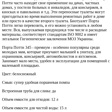
Потти часто находят свое применение на дачах, частных
домах, у постели больных и инвалидов, для консъержев, в
киосках и павильонах и т.д. Эти переносные туалеты могут
пригодиться во время выполнения ремонтных работ в доме
или просто в качестве второго туалета. Биотуалет Порта
Потти легко перевозить, и его можно установить в любом
месте. Вся, выпускаемая продукция,в том числе и расходные
материалы, соответствует стандартам ISO 9002 и имеет
легальное Гигиеническое заключения МОЗ Украины.
Порта Потти 345 - премиум - особенно популярны среди
молодых мам, которые приучают малышей к унитазу, для
охранников, консьержей, автомобилистов и яхтсменов.
Занимает мало места, удобен в эксплуатации для помещений с
маленькой площадью.
Цвет: белоснежный
Смыв: супер удобная поршневая помпа
Встроенная труба для слива: да
Объем емкости для отходов: 12 л
Объем емкости для чистой воды: 15 л