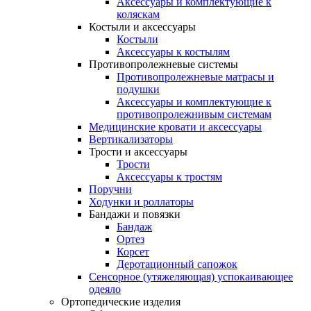
Аксессуары и комплектующие к
коляскам
Костыли и аксессуары
Костыли
Аксессуары к костылям
Противопролежневые системы
Противопролежневые матрасы и
подушки
Аксессуары и комплектующие к
противопролежнивым системам
Медицинские кровати и аксессуары
Вертикализаторы
Трости и аксессуары
Трости
Аксессуары к тростям
Поручни
Ходунки и роллаторы
Бандажи и повязки
Бандаж
Ортез
Корсет
Деротационный сапожок
Сенсорное (утяжеляющая) успокаивающее
одеяло
Ортопедические изделия