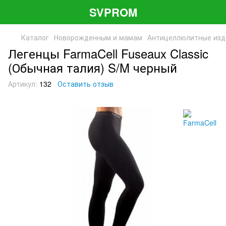
SVPROM
Каталог
Новорожденным и мамам
Антицеллюлитные изд
Легенцы FarmaCell Fuseaux Classic
(Обычная талия) S/M черный
Артикул:
132
Оставить отзыв