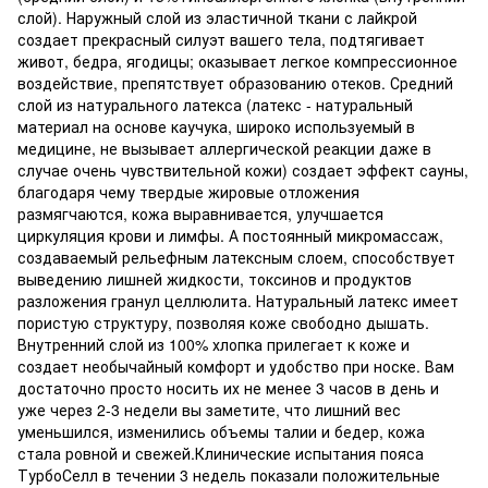
слой). Наружный слой из эластичной ткани с лайкрой
создает прекрасный силуэт вашего тела, подтягивает
живот, бедра, ягодицы; оказывает легкое компрессионное
воздействие, препятствует образованию отеков. Средний
слой из натурального латекса (латекс - натуральный
материал на основе каучука, широко используемый в
медицине, не вызывает аллергической реакции даже в
случае очень чувствительной кожи) создает эффект сауны,
благодаря чему твердые жировые отложения
размягчаются, кожа выравнивается, улучшается
циркуляция крови и лимфы. А постоянный микромассаж,
создаваемый рельефным латексным слоем, способствует
выведению лишней жидкости, токсинов и продуктов
разложения гранул целлюлита. Натуральный латекс имеет
пористую структуру, позволяя коже свободно дышать.
Внутренний слой из 100% хлопка прилегает к коже и
создает необычайный комфорт и удобство при носке. Вам
достаточно просто носить их не менее 3 часов в день и
уже через 2-3 недели вы заметите, что лишний вес
уменьшился, изменились объемы талии и бедер, кожа
стала ровной и свежей.Клинические испытания пояса
ТурбоСелл в течении 3 недель показали положительные