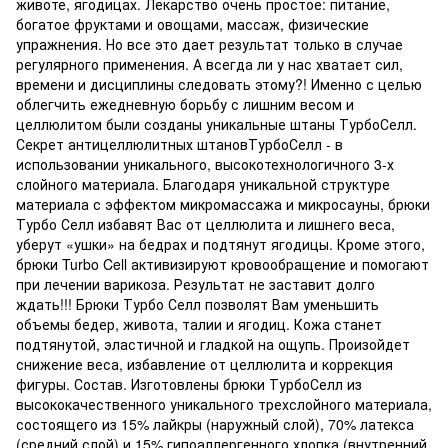
животе, ягодицах. Лекарство очень простое: питание,
богатое фруктами и овощами, массаж, физические
упражнения. Но все это дает результат только в случае
регулярного применения. А всегда ли у нас хватает сил,
времени и дисциплины следовать этому?! Именно с целью
облегчить ежедневную борьбу с лишним весом и
целлюлитом были созданы уникальные штаны ТурбоСелл.
Секрет антицеллюлитных штановТурбоСелл - в
использовании уникального, высокотехнологичного 3-х
слойного материала. Благодаря уникальной структуре
материала с эффектом микромассажа и микросауны, брюки
Турбо Селл избавят Вас от целлюлита и лишнего веса,
уберут «ушки» на бедрах и подтянут ягодицы. Кроме этого,
брюки Turbo Cell активизируют кровообращение и помогают
при лечении варикоза. Результат не заставит долго
ждать!!! Брюки Турбо Селл позволят Вам уменьшить
объемы бедер, живота, талии и ягодиц. Кожа станет
подтянутой, эластичной и гладкой на ощупь. Произойдет
снижение веса, избавление от целлюлита и коррекция
фигуры. Состав. Изготовлены брюки ТурбоСелл из
высококачественного уникального трехслойного материала,
состоящего из 15% лайкры (наружный слой), 70% латекса
(средний слой) и 15% гипоаллергенного хлопка (внутренний