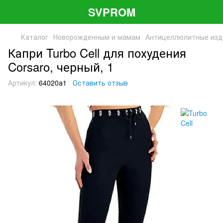
SVPROM
Каталог
Новорожденным и мамам
Антицеллюлитные изд
Капри Turbo Cell для похудения
Corsaro, черный, 1
Артикул:
64020а1
Оставить отзыв