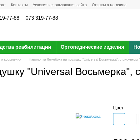
рат
Контакты
Условия использования сайта
Отзывы о магазине
19-77-88
073 319-77-88
дства реабилитации
Ортопедические изделия
Но
 и кормления
Наволочка Лежебока на подушку "Universal Восьмерка", с рисунком 
шку "Universal Восьмерка", 
Цвет