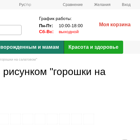
Сравнение
Рус
Укр
Желания
Вход
График работы:
Моя корзина
Пн-Пт:
10:00-18:00
Сб-Вс:
выходной
ворожденным и мамам
Красота и здоровье
"горошки на салатовом"
с рисунком "горошки на