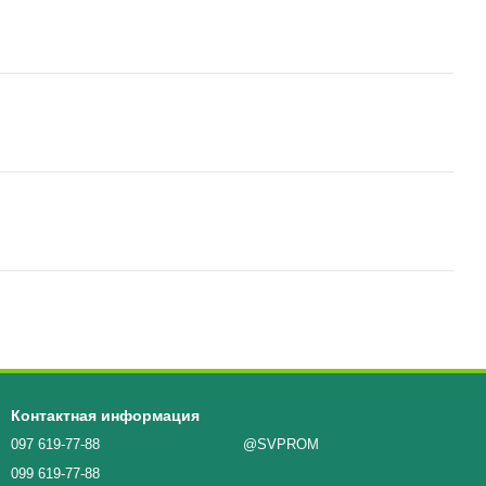
Контактная информация
097 619-77-88
@SVPROM
099 619-77-88