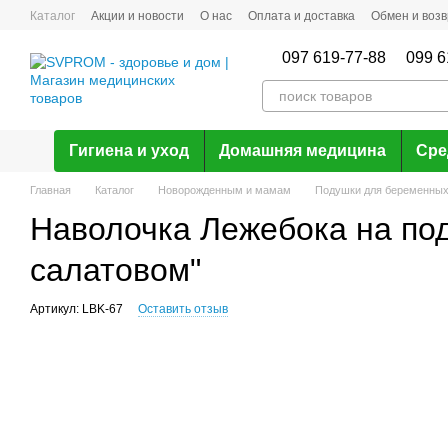
Перейти к основному контенту
Каталог
Акции и новости
О нас
Оплата и доставка
Обмен и возв
097 619-77-88
099 6
Гигиена и уход
Домашняя медицина
Сре
Главная
Каталог
Новорожденным и мамам
Подушки для беременных
Наволочка Лежебока на поду
салатовом"
Артикул: LBK-67
Оставить отзыв