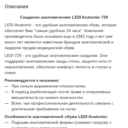
Описание
Сандалии анатомические LEDI Anatomic 729
LEDI Аnatomic - это удобная анатомическая обувь, которая
обеспечит Вам "самые удобные 24 часа". Компания-
производитель была основана еще в 1982 году и вот уже
много лет является известным брендом анатомической и
лидером продаж медицинской обуви.
LEDI 729 - это удобные анатомические сандалии. Они
поддержат анатомические своды стопы, защитят ноги от
переутомления, обеспечат комфорт, легкость в стопах и
спине.
Рекомендуется к ношению:
При сильно выраженном плоскостопии;
В период реабилитация после травм и оперативных
вмешательств на нижних конечностях;
Всем, чья профессиональная деятельность связана с
длительным пребывание на ногах.
Особенности анатомической обуви LEDI Anatomic:
Подошва анатомической формы (снимает нагрузку с
суставов ног и позвоночника);