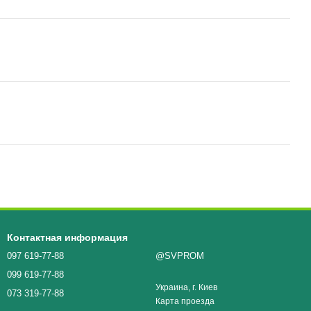
Контактная информация
097 619-77-88
@SVPROM
099 619-77-88
Украина, г. Киев
073 319-77-88
Карта проезда