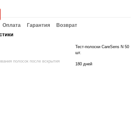
Оплата
Гарантия
Возврат
стики
Тест-полоски CareSens N 50
шт.
ования полосок после вскрытия
180 дней