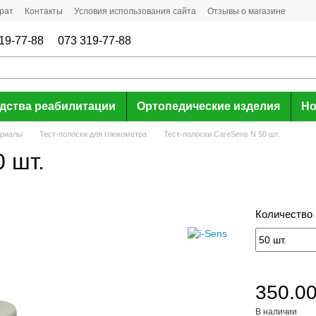
рат
Контакты
Условия использования сайта
Отзывы о магазине
19-77-88
073 319-77-88
дства реабилитации
Ортопедические изделия
Но
ериалы
Тест-полоски для глюкометра
Тест-полоски CareSens N 50 шт.
 шт.
Количество 
350.00
В наличии