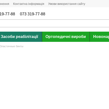
ернення
Контактна інформація
Умови використання сайту
19-77-88
073 319-77-88
Засоби реабілітації
Ортопедичні вироби
Новона
Эластичные бинты