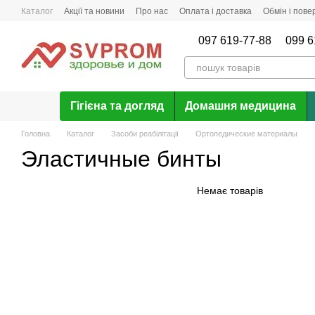
Перейти до основного контенту
Каталог
Акції та новини
Про нас
Оплата і доставка
Обмін і пов
Відгуки про магазин
097 619-77-88
099 6
Гігієна та догляд
Домашня медицина
Головна
Каталог
Засоби реабілітації
Ортопедические материалы
Эластичные бинты
Немає товарів