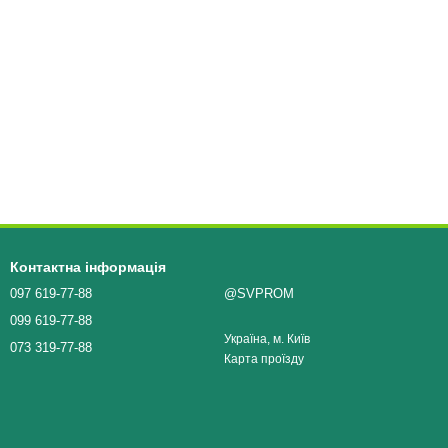
Контактна інформація
097 619-77-88
@SVPROM
099 619-77-88
Україна, м. Київ
073 319-77-88
Карта проїзду