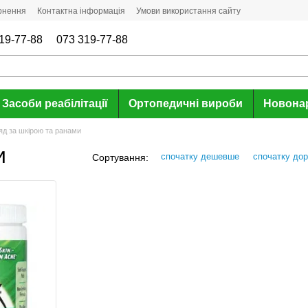
ернення
Контактна інформація
Умови використання сайту
19-77-88
073 319-77-88
Засоби реабілітації
Ортопедичні вироби
Новона
яд за шкірою та ранами
и
спочатку дешевше
спочатку до
Сортування: