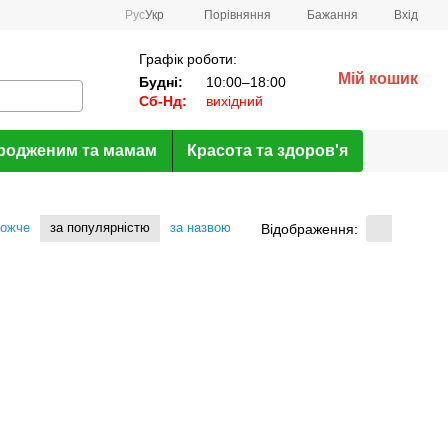
Порівняння
Рус
Укр
Бажання
Вхід
Графік роботи:
Мій кошик
Будні:
10:00–18:00
Сб-Нд:
вихідний
родженим та мамам
Красота та здоров'я
рожче
за популярністю
за назвою
Відображення: