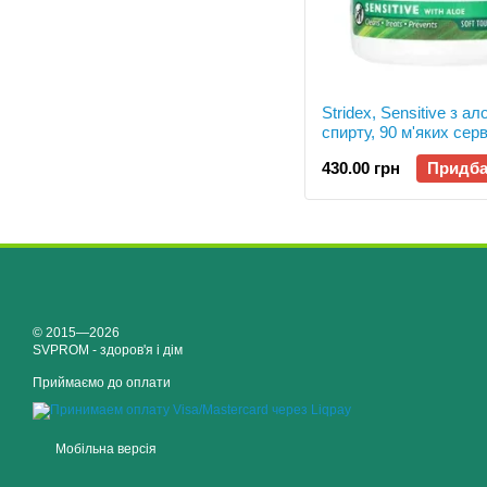
Stridex, Sensitive з ал
спирту, 90 м'яких сер
SDX-06965
430.00 грн
Придба
© 2015—2026
SVPROM - здоров'я і дім
Приймаємо до оплати
Мобільна версія