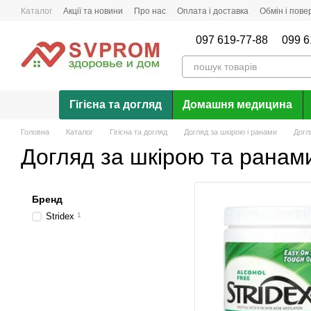
Перейти до основного контенту
Каталог
Акції та новини
Про нас
Оплата і доставка
Обмін і пов
Відгуки про магазин
097 619-77-88
099 6
Гігієна та догляд
Домашня медицина
Головна
Каталог
Гігієна та догляд
Догляд за шкірою і ранами
Догл
Догляд за шкірою та ранам
Бренд
Stridex
1