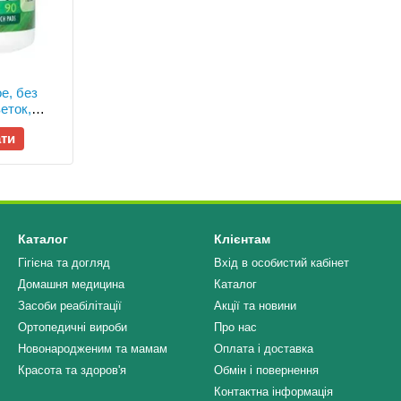
ое, без
веток,
ти
Каталог
Клієнтам
Гігієна та догляд
Вхід в особистий кабінет
Домашня медицина
Каталог
Засоби реабілітації
Акції та новини
Ортопедичні вироби
Про нас
Новонародженим та мамам
Оплата і доставка
Красота та здоров'я
Обмін і повернення
Контактна інформація