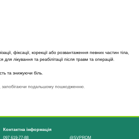
зації, фіксації, корекції або розвантаження певних частин тіла,
я для лікування та реабілітації після травм та операцій.
ть та знижуючи біль.
ей, запобігаючи подальшому пошкодженню.
Контактна інформація
097 619-77-88
@SVPROM