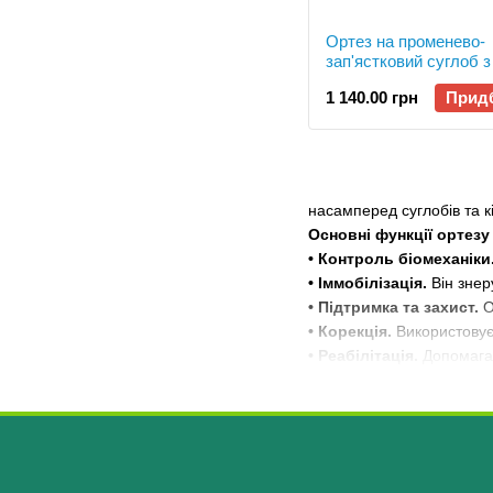
Ортез на променево-
зап'ястковий суглоб з
фіксацією великого п
1 140.00 грн
Прид
Алком 4065, лівий, р.1
насамперед суглобів та кі
Основні функції ортезу
• Контроль біомеханіки
• Іммобілізація.
Він знер
• Підтримка та захист.
О
• Корекція.
Використовуєт
• Реабілітація.
Допомагає