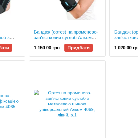
Бандаж (ортез) на променево-
Бандаж (ор
лоб з
зап'ястковий суглоб Алком
зап'ястков
ю Алком
3016, р.1
3017, р.1
бати
1 150.00 грн
Придбати
1 020.00 гр