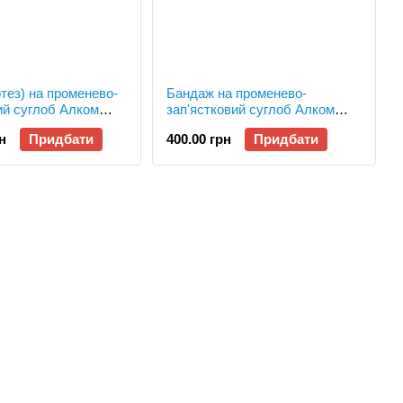
тез) на променево-
Бандаж на променево-
ий суглоб Алком
зап'ястковий суглоб Алком
4068, р.1
н
Придбати
400.00 грн
Придбати