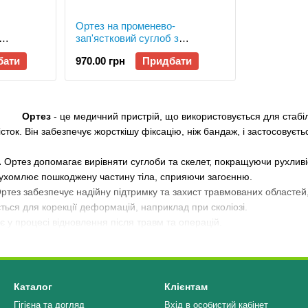
Ортез на променево-
зап'ястковий суглоб з
альця
металевою шиною
бати
970.00 грн
Придбати
універсальний Алком 4069,
лівий, р.1
Ортез
- це медичний пристрій, що використовується для стабілі
сток. Він забезпечує жорсткішу фіксацію, ніж бандаж, і застосовуєтьс
.
Ортез допомагає вирівняти суглоби та скелет, покращуючи рухливіс
ухомлює пошкоджену частину тіла, сприяючи загоєнню.
ртез забезпечує надійну підтримку та захист травмованих област
ься для корекції деформацій, наприклад при сколіозі.
 у процесі відновлення після травм та операцій.
Каталог
Клієнтам
Гігієна та догляд
Вхід в особистий кабінет