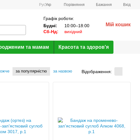
Порівняння
Рус
Укр
Бажання
Вхід
Графік роботи:
Мій кошик
Будні:
10:00–18:00
Сб-Нд:
вихідний
родженим та мамам
Красота та здоров'я
рожче
за популярністю
за назвою
Відображення: