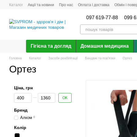
Перейти до основного контенту
Каталог
Акції та новини
Про нас
Оплата і доставка
Обмін і пов
Відгуки про магазин
097 619-77-88
099 6
Гігієна та догляд
Домашня медицина
Головна
Каталог
Засоби реабілітації
Бандажі та пов'язки
Ортез
Ортез
Ціна, грн
Від Ціна, грн
До Ціна, грн
OK
Бренд
Алком
6
Колір