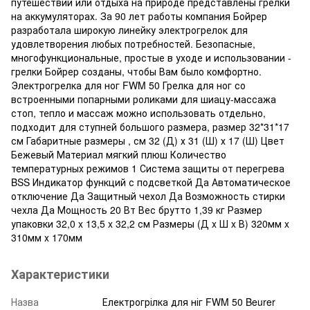
путешествий или отдыха на природе представлены грелки
на аккумуляторах. За 90 лет работы компания Бойрер
разработала широкую линейку электрогрелок для
удовлетворения любых потребностей. Безопасные,
многофункциональные, простые в уходе и использовании -
грелки Бойрер созданы, чтобы Вам было комфортно.
Электрогрелка для ног FWM 50 Грелка для ног со
встроенными попарными роликами для шиацу-массажа
стоп, тепло и массаж можно использовать отдельно,
подходит для ступней большого размера, размер 32*31*17
см Габаритные размеры , см 32 (Д) х 31 (Ш) х 17 (Ш) Цвет
Бежевый Материал мягкий плюш Количество
температурных режимов 1 Система защиты от перегрева
BSS Индикатор функций с подсветкой Да Автоматическое
отключение Да Защитный чехол Да Возможность стирки
чехла Да Мощность 20 Вт Вес брутто 1,39 кг Размер
упаковки 32,0 x 13,5 x 32,2 см Размеры (Д x Ш x В) 320мм x
310мм x 170мм
Характеристики
Назва
Електрогрілка для ніг FWM 50 Beurer