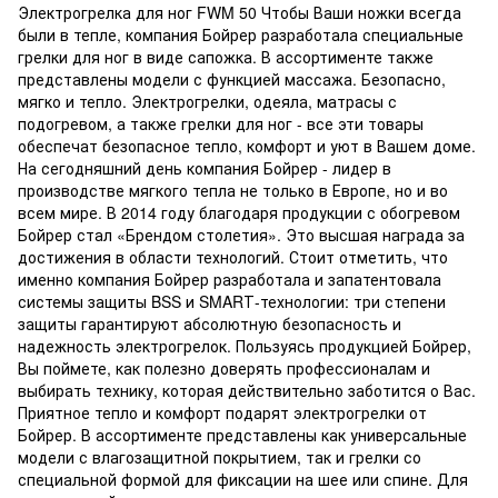
Электрогрелка для ног FWM 50 Чтобы Ваши ножки всегда
были в тепле, компания Бойрер разработала специальные
грелки для ног в виде сапожка. В ассортименте также
представлены модели с функцией массажа. Безопасно,
мягко и тепло. Электрогрелки, одеяла, матрасы с
подогревом, а также грелки для ног - все эти товары
обеспечат безопасное тепло, комфорт и уют в Вашем доме.
На сегодняшний день компания Бойрер - лидер в
производстве мягкого тепла не только в Европе, но и во
всем мире. В 2014 году благодаря продукции с обогревом
Бойрер стал «Брендом столетия». Это высшая награда за
достижения в области технологий. Стоит отметить, что
именно компания Бойрер разработала и запатентовала
системы защиты BSS и SMARТ-технологии: три степени
защиты гарантируют абсолютную безопасность и
надежность электрогрелок. Пользуясь продукцией Бойрер,
Вы поймете, как полезно доверять профессионалам и
выбирать технику, которая действительно заботится о Вас.
Приятное тепло и комфорт подарят электрогрелки от
Бойрер. В ассортименте представлены как универсальные
модели с влагозащитной покрытием, так и грелки со
специальной формой для фиксации на шее или спине. Для