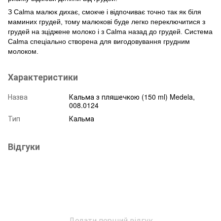
З Calma малюк дихає, смокче і відпочиває точно так як біля
маминих грудей, тому малюкові буде легко переключитися з
грудей на зціджене молоко і з Calma назад до грудей. Система
Calma спеціально створена для вигодовування грудним
молоком.
Характеристики
Назва
Кальма з пляшечкою (150 ml) Medela,
008.0124
Тип
Кальма
Відгуки
Додати перший відгук