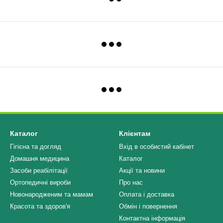
Каталог
Клієнтам
Гігієна та догляд
Вхід в особистий кабінет
Домашня медицина
Каталог
Засоби реабілітації
Акції та новини
Ортопедичні вироби
Про нас
Новонародженим та мамам
Оплата і доставка
Красота та здоров'я
Обмін і повернення
Контактна інформація