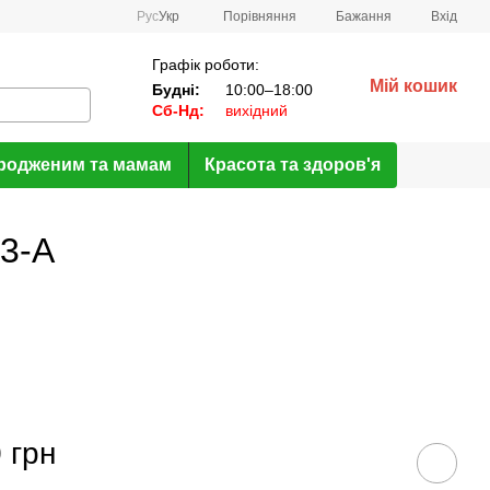
Порівняння
Рус
Укр
Бажання
Вхід
Графік роботи:
Мій кошик
Будні:
10:00–18:00
Сб-Нд:
вихідний
родженим та мамам
Красота та здоров'я
73-A
 грн