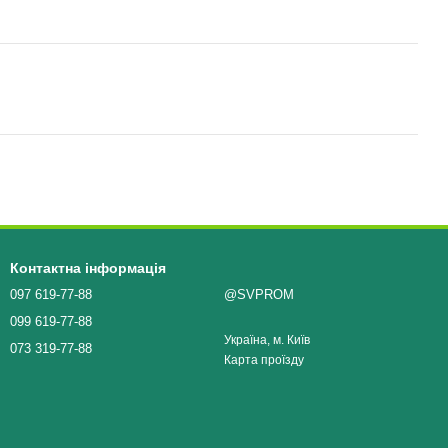
Контактна інформація
097 619-77-88
@SVPROM
099 619-77-88
Україна, м. Київ
073 319-77-88
Карта проїзду