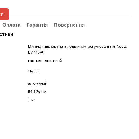
ти
Оплата
Гарантія
Повернення
стики
Милиця підлокітна з подвійним регулюванням Nova,
B7773-A
костыль локтевой
150 кг
алюминий
94-125 см
1 кг