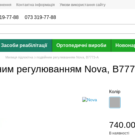
ернення
Контактна інформація
Умови використання сайту
19-77-88
073 319-77-88
Засоби реабілітації
Ортопедичні вироби
Новона
Милиця підлокітна з подвійним регулюванням Nova, B7773-A
йним регулюванням Nova, B77
Колір
740.00
В наявності