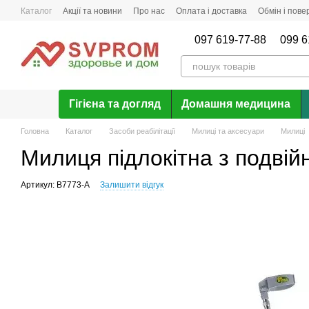
Перейти до основного контенту
Каталог
Акції та новини
Про нас
Оплата і доставка
Обмін і пов
Відгуки про магазин
097 619-77-88
099 6
Гігієна та догляд
Домашня медицина
Головна
Каталог
Засоби реабілітації
Милиці та аксесуари
Милиці
Милиця підлокітна з подві
Артикул: B7773-A
Залишити відгук