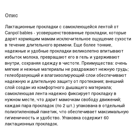
Опис
Лактационные прокладки с самоклеющейся лентой от
Canpol babies - усовершенствованные прокладки, которые
дарят кормящим мамам исключительное ощущение сухости
в течение длительного времени. Еще более тонкие,
надежные и удобные прокладки великолепно впитывают
избыток молока, превращают его в гель и удерживают
внутри, сохраняя одежду в чистоте. Преимущества: очень
мягкие и нежные материалы не раздражают нежную грудь;
гелеобразующий и влагоизолирующий слои обеспечивают
надежную и длительную защиту от протекания; внешний
слой создан из комфортного дышащего материала;
самоклеющая лента надежно фиксирует прокладку в
нужном месте, что дарит мамочкам свободу движений;
каждая пара прокладок (по 2 шт.) упакована в отдельный
полиэтиленовый пакетик, что обеспечивает максимальную
гигиеничность и удобство. Упаковка содержит 60
лактационных прокладок.