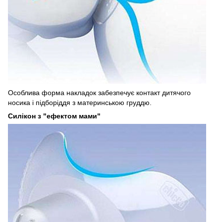
Особлива форма накладок забезпечує контакт дитячого
носика і підборіддя з материнською груддю.
Силікон з "ефектом мами"