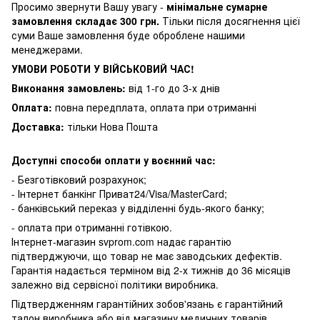
Просимо звернути Вашу увагу -
мінімальне сумарне
замовлення складає 300 грн.
Тільки після досягнення цієї
суми Ваше замовлення буде оброблене нашими
менеджерами.
УМОВИ РОБОТИ У ВІЙСЬКОВИЙ ЧАС!
Виконання замовлень:
від 1-го до 3-х днів
Оплата:
повна передплата, оплата при отриманні
Доставка:
тільки Нова Пошта
Доступні способи оплати у воєнний час:
- Безготівковий розрахунок;
- Інтернет банкінг Приват24/Visa/MasterCard;
- банківський переказ у відділенні будь-якого банку;
- оплата при отриманні готівкою.
Інтернет-магазин svprom.com надає гарантію
підтверджуючи, що товар не має заводських дефектів.
Гарантія надається терміном від 2-х тижнів до 36 місяців
залежно від сервісної політики виробника.
Підтвердженням гарантійних зобов'язань є гарантійний
талон виробника або від магазину медичних товарів