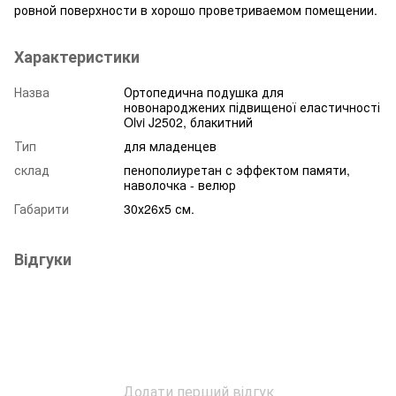
ровной поверхности в хорошо проветриваемом помещении.
Характеристики
Назва
Ортопедична подушка для
новонароджених підвищеної еластичності
Olvi J2502, блакитний
Тип
для младенцев
склад
пенополиуретан с эффектом памяти,
наволочка - велюр
Габарити
30х26х5 см.
Відгуки
Додати перший відгук