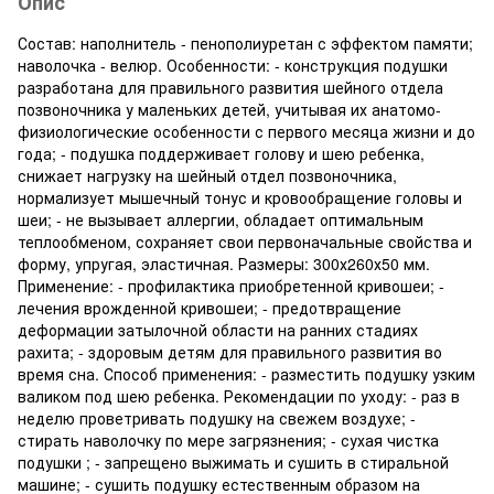
Опис
Состав: наполнитель - пенополиуретан с эффектом памяти;
наволочка - велюр. Особенности: - конструкция подушки
разработана для правильного развития шейного отдела
позвоночника у маленьких детей, учитывая их анатомо-
физиологические особенности с первого месяца жизни и до
года; - подушка поддерживает голову и шею ребенка,
снижает нагрузку на шейный отдел позвоночника,
нормализует мышечный тонус и кровообращение головы и
шеи; - не вызывает аллергии, обладает оптимальным
теплообменом, сохраняет свои первоначальные свойства и
форму, упругая, эластичная. Размеры: 300х260х50 мм.
Применение: - профилактика приобретенной кривошеи; -
лечения врожденной кривошеи; - предотвращение
деформации затылочной области на ранних стадиях
рахита; - здоровым детям для правильного развития во
время сна. Способ применения: - разместить подушку узким
валиком под шею ребенка. Рекомендации по уходу: - раз в
неделю проветривать подушку на свежем воздухе; -
стирать наволочку по мере загрязнения; - сухая чистка
подушки ; - запрещено выжимать и сушить в стиральной
машине; - сушить подушку естественным образом на