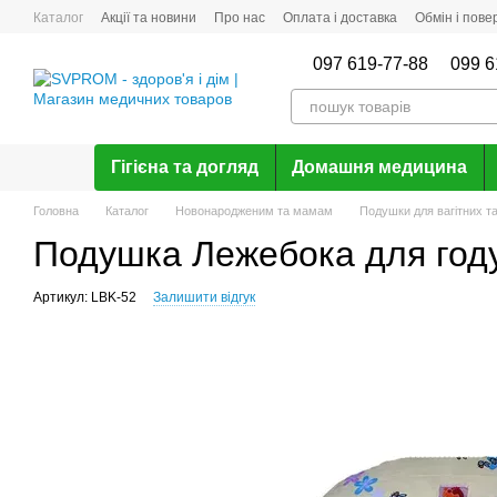
Перейти до основного контенту
Каталог
Акції та новини
Про нас
Оплата і доставка
Обмін і пов
Відгуки про магазин
097 619-77-88
099 6
Гігієна та догляд
Домашня медицина
Головна
Каталог
Новонародженим та мамам
Подушки для вагітних т
Подушка Лежебока для году
Артикул: LBK-52
Залишити відгук