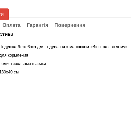
ти
Оплата
Гарантія
Повернення
стики
Подушка Лежебока для годування з малюнком «Вінні на світлому»
для кормления
полистирольные шарики
130х40 см