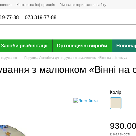
ернення
Контактна інформація
Умови використання сайту
19-77-88
073 319-77-88
Засоби реабілітації
Ортопедичні вироби
Новона
а годування
Подушка Лежебока для годування з малюнком «Вінні на світлому»
вання з малюнком «Вінні на 
Колір
930.00
В наявності