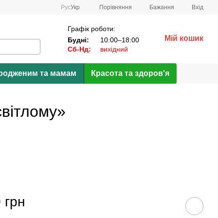
Порівняння
Рус
Укр
Бажання
Вхід
Графік роботи:
Мій кошик
Будні:
10:00–18:00
Сб-Нд:
вихідний
родженим та мамам
Красота та здоров'я
світлому»
 грн