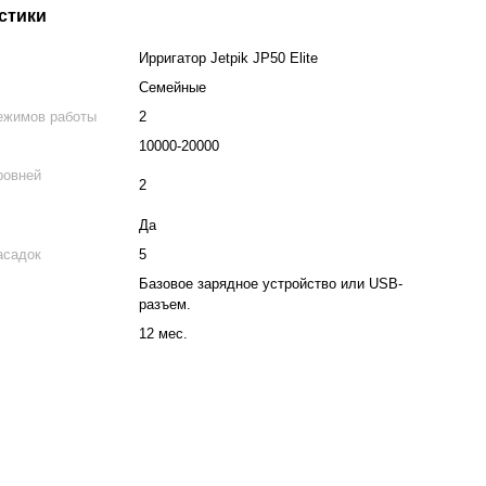
стики
Ирригатор Jetpik JP50 Elite
Семейные
ежимов работы
2
10000-20000
ровней
2
Да
асадок
5
Базовое зарядное устройство или USB-
разъем.
12 мес.