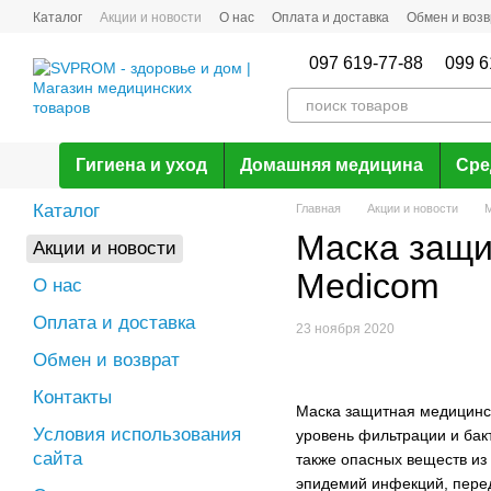
Перейти к основному контенту
Каталог
Акции и новости
О нас
Оплата и доставка
Обмен и возв
097 619-77-88
099 6
Гигиена и уход
Домашняя медицина
Сре
Каталог
Главная
Акции и новости
М
Маска защи
Акции и новости
Medicom
О нас
Оплата и доставка
23 ноября 2020
Обмен и возврат
Контакты
Маска защитная медицинск
Условия использования
уровень фильтрации и бак
сайта
также опасных веществ из
эпидемий инфекций, пере